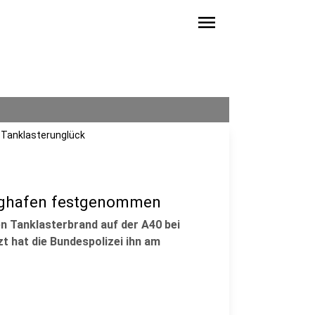
menu
m Tanklasterunglück
lughafen festgenommen
n Tanklasterbrand auf der A40 bei
zt hat die Bundespolizei ihn am