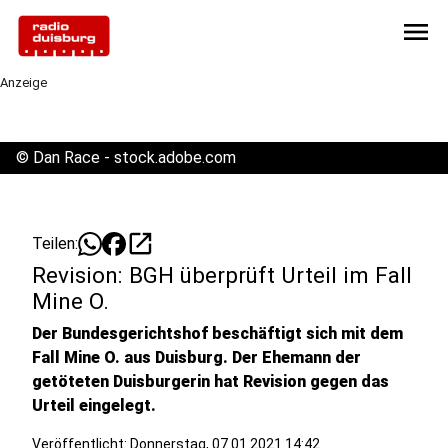
menu
Anzeige
©
Dan Race - stock.adobe.com
open_in_new
Teilen:
Revision: BGH überprüft Urteil im Fall
Mine O.
Der Bundesgerichtshof beschäftigt sich mit dem
Fall Mine O. aus Duisburg. Der Ehemann der
getöteten Duisburgerin hat Revision gegen das
Urteil eingelegt.
Veröffentlicht:
Donnerstag, 07.01.2021 14:42