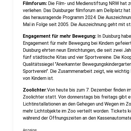
Filmforum:
Die Film- und Medienstiftung NRW hat 
verliehen. Das Duisburger filmforum am Dellplatz h
das herausragende Programm 2024. Die Auszeichnung
Mal in Folge seit 2005. Die Auszeichnung geht mit s
Engagement für mehr Bewegung:
In Duisburg habe
Engagement für mehr Bewegung bei Kindern gefeiert
Duisburg ehrten neun Einrichtungen, die seit zwei J
fünf städtische Kitas und vier Sportvereine. Die Koo
Qualitätssiegel "Anerkannter Bewegungskindergarten"
Sportverein". Die Zusammenarbeit zeigt, wie wichti
von Kindern ist.
Zoolichter
:Von heute bis zum 7. Dezember finden i
Zoolichter statt. Von donnerstags bis freitags gibt 
Lichtinstallationen an den Gehegen und Wegen im Zo
mehr Lichtobjekte im Zoo verteilt worden. Tickets 
während der Öffnungszeiten an den Kassenautomate
Anzeige