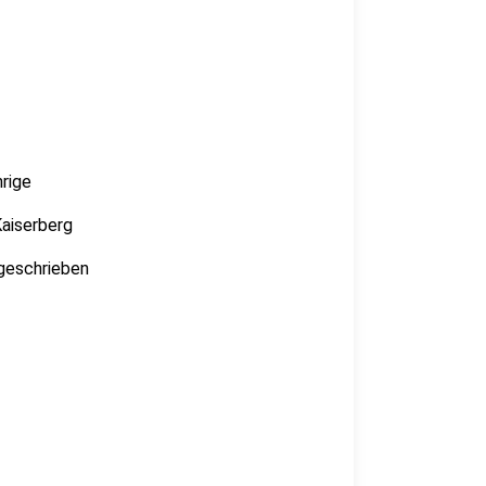
hrige
aiserberg
geschrieben