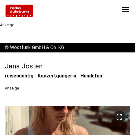
menu
Anzeige
©
Westfunk GmbH & Co. KG
Jana Josten
reisesüchtig - Konzertgängerin - Hundefan
Anzeige
crop_free