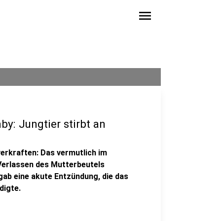
menu
y: Jungtier stirbt an
erkraften: Das vermutlich im
Verlassen des Mutterbeutels
gab eine akute Entzündung, die das
igte.