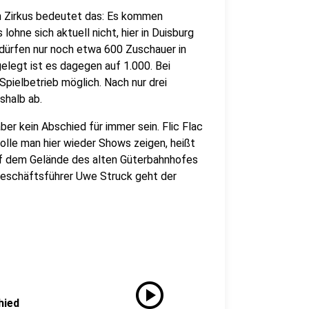
n Zirkus bedeutet das: Es kommen
lohne sich aktuell nicht, hier in Duisburg
 dürfen nur noch etwa 600 Zuschauer in
elegt ist es dagegen auf 1.000. Bei
Spielbetrieb möglich. Nach nur drei
shalb ab.
ber kein Abschied für immer sein. Flic Flac
lle man hier wieder Shows zeigen, heißt
uf dem Gelände des alten Güterbahnhofes
-Geschäftsführer Uwe Struck geht der
play_circle
hied