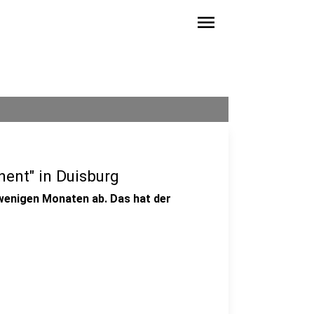
menu
nent" in Duisburg
h wenigen Monaten ab. Das hat der