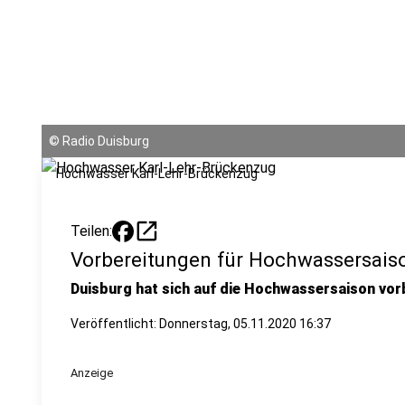
©
Radio Duisburg
Hochwasser Karl-Lehr-Brückenzug
open_in_new
Teilen:
Vorbereitungen für Hochwassersais
Duisburg hat sich auf die Hochwassersaison vorbe
Veröffentlicht:
Donnerstag, 05.11.2020 16:37
Anzeige