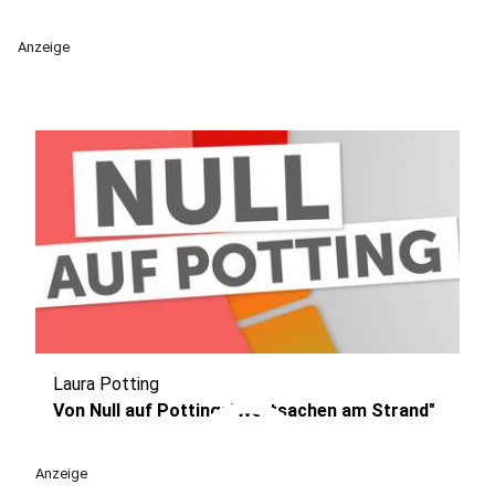
Anzeige
Laura Potting
play_circle
Von Null auf Potting: "Wertsachen am Strand"
Anzeige