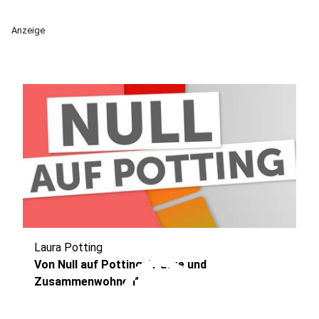
Anzeige
Laura Potting
play_circle
Von Null auf Potting: "Paare und
Zusammenwohnen"