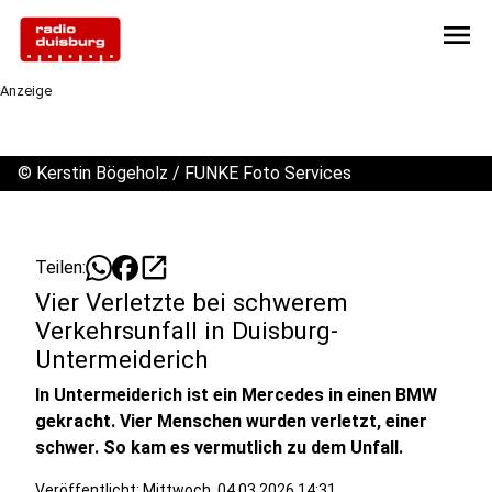
menu
Anzeige
©
Kerstin Bögeholz / FUNKE Foto Services
open_in_new
Teilen:
Vier Verletzte bei schwerem
Verkehrsunfall in Duisburg-
Untermeiderich
In Untermeiderich ist ein Mercedes in einen BMW
gekracht. Vier Menschen wurden verletzt, einer
schwer. So kam es vermutlich zu dem Unfall.
Veröffentlicht:
Mittwoch, 04.03.2026 14:31