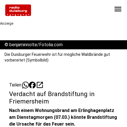
menu
Anzeige
©
benjaminnolte/Fotolia.com
Die Duisburger Feuerwehr ist für mögliche Waldbrände gut
vorbereitet (Symbolbild)
open_in_new
Teilen:
Verdacht auf Brandstiftung in
Friemersheim
Nach einem Wohnungsbrand am Erlinghagenplatz
am Dienstagmorgen (07.03.) könnte Brandstiftung
die Ursache für das Feuer sein.