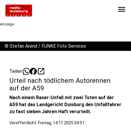
menu
Anzeige
©
Stefan Arend / FUNKE Foto Services
open_in_new
Teilen:
Urteil nach tödlichem Autorennen
auf der A59
Nach einem Raser-Unfall mit zwei Toten auf der
A59 hat das Landgericht Duisburg den Unfallfahrer
zu fast sieben Jahren Haft verurteilt.
Veröffentlicht:
Freitag, 14.11.2025 04:51