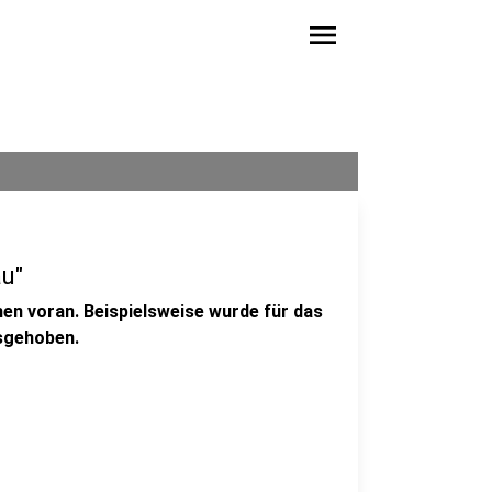
menu
u"
en voran. Beispielsweise wurde für das
sgehoben.