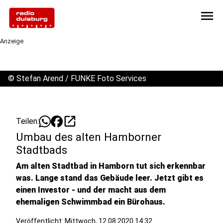
menu
Anzeige
©
Stefan Arend / FUNKE Foto Services
open_in_new
Teilen:
Umbau des alten Hamborner
Stadtbads
Am alten Stadtbad in Hamborn tut sich erkennbar
was. Lange stand das Gebäude leer. Jetzt gibt es
einen Investor - und der macht aus dem
ehemaligen Schwimmbad ein Bürohaus.
Veröffentlicht:
Mittwoch, 12.08.2020 14:32