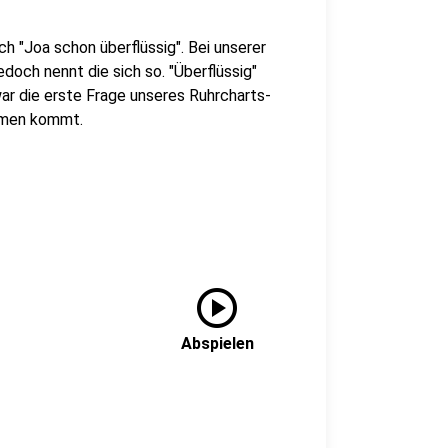
ch "Joa schon überflüssig". Bei unserer
doch nennt die sich so. "Überflüssig"
war die erste Frage unseres Ruhrcharts-
Namen kommt.
play_circle
Abspielen