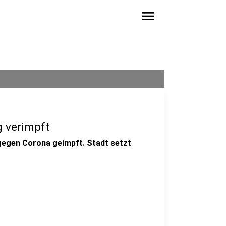
menu
g verimpft
gegen Corona geimpft. Stadt setzt