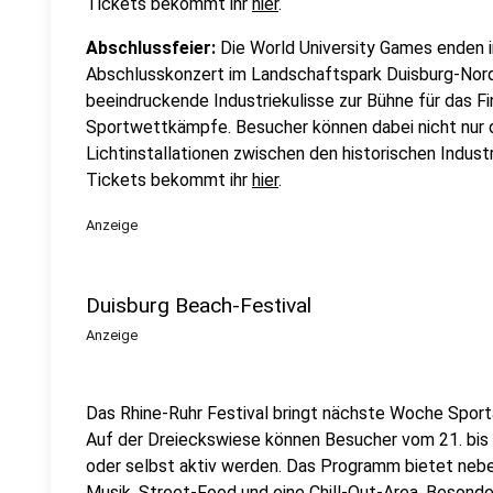
Tickets bekommt ihr
hier
.
Abschlussfeier:
Die World University Games enden 
Abschlusskonzert im Landschaftspark Duisburg-Nord. 
beeindruckende Industriekulisse zur Bühne für das Fi
Sportwettkämpfe. Besucher können dabei nicht nur d
Lichtinstallationen zwischen den historischen Indust
Tickets bekommt ihr
hier
.
Anzeige
Duisburg Beach-Festival
Anzeige
Das Rhine-Ruhr Festival bringt nächste Woche Sporta
Auf der Dreieckswiese können Besucher vom 21. bis
oder selbst aktiv werden. Das Programm bietet neben
Musik, Street-Food und eine Chill-Out-Area. Besonde