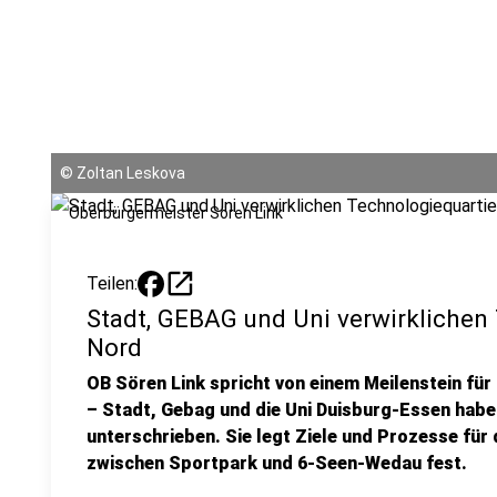
©
Zoltan Leskova
Oberbürgermeister Sören Link
open_in_new
Teilen:
Stadt, GEBAG und Uni verwirklichen
Nord
OB Sören Link spricht von einem Meilenstein fü
– Stadt, Gebag und die Uni Duisburg-Essen hab
unterschrieben. Sie legt Ziele und Prozesse für 
zwischen Sportpark und 6-Seen-Wedau fest.