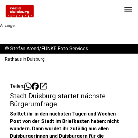
menu
Anzeige
©
Stefan Arend/FUNKE Foto Services
Rathaus in Duisburg
open_in_new
Teilen:
Stadt Duisburg startet nächste
Bürgerumfrage
Solltet ihr in den nächsten Tagen und Wochen
Post von der Stadt im Briefkasten haben: nicht
wundern. Dann wurdet ihr zufällig aus allen
Duisburgerinnen und Duisburgern für die