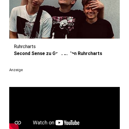
Ruhrcharts
play_circle
Second Sense zu Gast in den Ruhrcharts
Anzeige