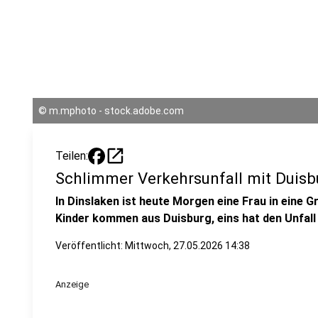
©
m.mphoto - stock.adobe.com
open_in_new
Teilen:
Schlimmer Verkehrsunfall mit Duisb
In Dinslaken ist heute Morgen eine Frau in eine G
Kinder kommen aus Duisburg, eins hat den Unfall 
Veröffentlicht:
Mittwoch, 27.05.2026 14:38
Anzeige