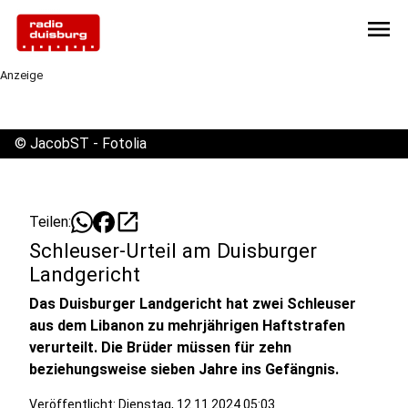
menu
Anzeige
©
JacobST - Fotolia
open_in_new
Teilen:
Schleuser-Urteil am Duisburger
Landgericht
Das Duisburger Landgericht hat zwei Schleuser
aus dem Libanon zu mehrjährigen Haftstrafen
verurteilt. Die Brüder müssen für zehn
beziehungsweise sieben Jahre ins Gefängnis.
Veröffentlicht:
Dienstag, 12.11.2024 05:03