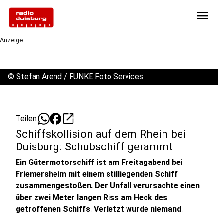
menu
Anzeige
©
Stefan Arend / FUNKE Foto Services
open_in_new
Teilen:
Schiffskollision auf dem Rhein bei
Duisburg: Schubschiff gerammt
Ein Gütermotorschiff ist am Freitagabend bei
Friemersheim mit einem stilliegenden Schiff
zusammengestoßen. Der Unfall verursachte einen
über zwei Meter langen Riss am Heck des
getroffenen Schiffs. Verletzt wurde niemand.