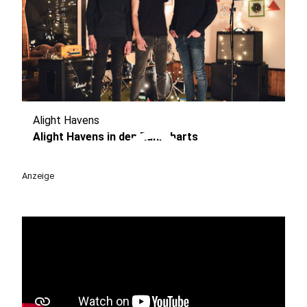
Alight Havens
play_circle
Alight Havens in den Ruhrcharts
Anzeige