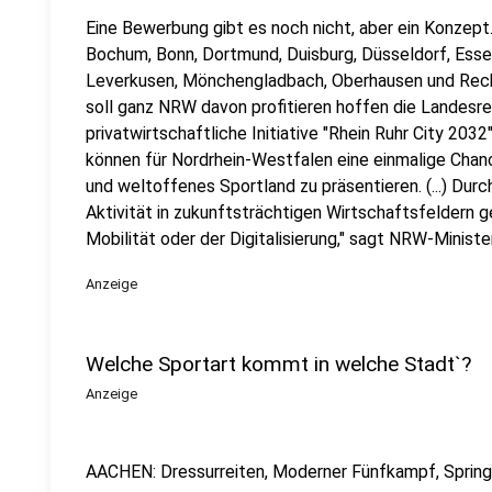
Eine Bewerbung gibt es noch nicht, aber ein Konzept
Bochum, Bonn, Dortmund, Duisburg, Düsseldorf, Essen
Leverkusen, Mönchengladbach, Oberhausen und Reck
soll ganz NRW davon profitieren hoffen die Landesre
privatwirtschaftliche I
nitiative "Rhein Ruhr City 203
können für Nordrhein-Westfalen eine einmalige Chanc
und weltoffenes Sportland zu präsentieren. (...) Durch
Aktivität in zukunftsträchtigen Wirtschaftsfeldern g
Mobilität oder der Digitalisierung," sagt NRW-Minist
Anzeige
Welche Sportart kommt in welche Stadt`?
Anzeige
AACHEN: Dressurreiten, Moderner Fünfkampf, Springre