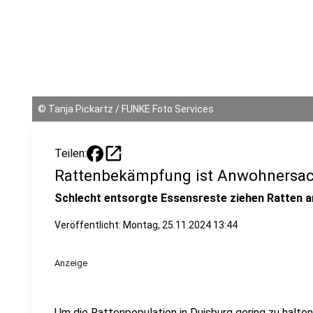
©
Tanja Pickartz / FUNKE Foto Services
open_in_new
Teilen:
Rattenbekämpfung ist Anwohnersa
Schlecht entsorgte Essensreste ziehen Ratten a
Veröffentlicht:
Montag, 25.11.2024 13:44
Anzeige
Um die Rattenpopulation in Duisburg gering zu halte