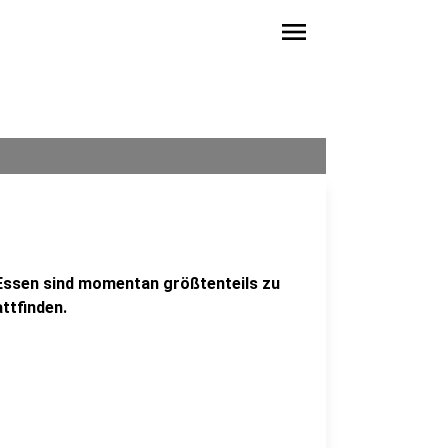
menu
-Essen sind momentan größtenteils zu
ttfinden.