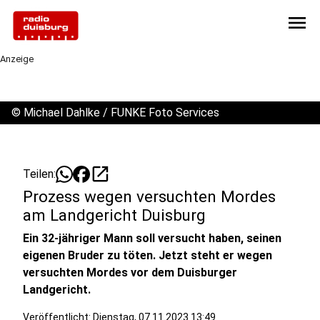
menu
Anzeige
©
Michael Dahlke / FUNKE Foto Services
open_in_new
Teilen:
Prozess wegen versuchten Mordes
am Landgericht Duisburg
Ein 32-jähriger Mann soll versucht haben, seinen
eigenen Bruder zu töten. Jetzt steht er wegen
versuchten Mordes vor dem Duisburger
Landgericht.
Veröffentlicht:
Dienstag, 07.11.2023 13:49