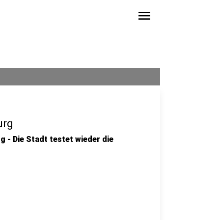
menu
urg
rg - Die Stadt testet wieder die