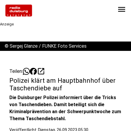
menu
Anzeige
©
Sergej Glanze / FUNKE Foto Services
open_in_new
Teilen:
Polizei klärt am Hauptbahnhof über
Taschendiebe auf
Die Duisburger Polizei informiert über die Tricks
von Taschendieben. Damit beteiligt sich die
Kriminalprävention an der Schwerpunktwoche zum
Thema Taschendiebstahl.
Veröffentlicht:
Dienstag, 26.09.2023 05:30