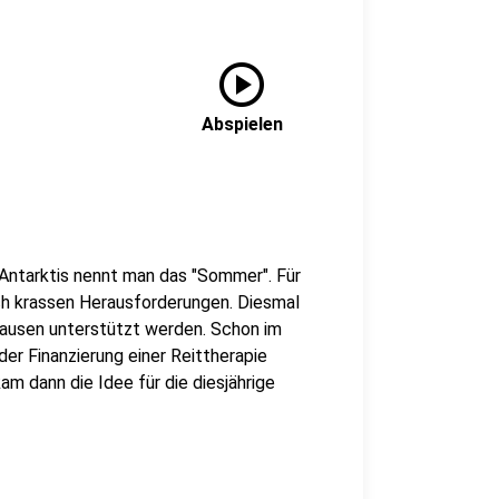
play_circle
Abspielen
 Antarktis nennt man das "Sommer". Für
ch krassen Herausforderungen. Diesmal
hausen unterstützt werden. Schon im
er Finanzierung einer Reittherapie
m dann die Idee für die diesjährige