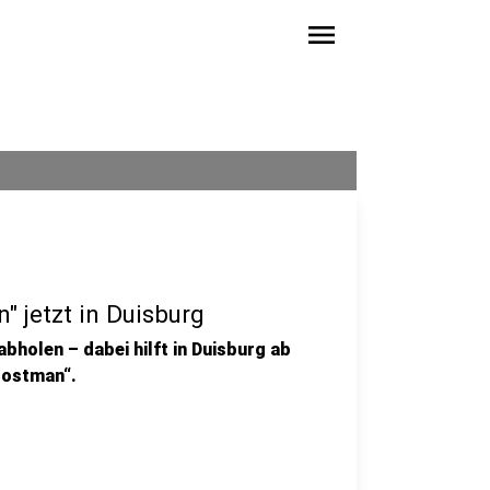
menu
" jetzt in Duisburg
bholen – dabei hilft in Duisburg ab
Postman“.