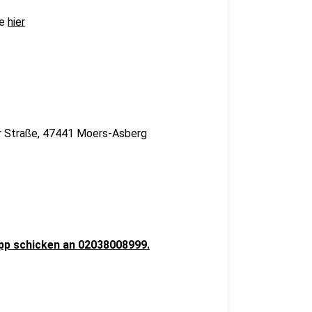
ne
hier
ger Straße, 47441 Moers-Asberg
pp schicken an 02038008999.