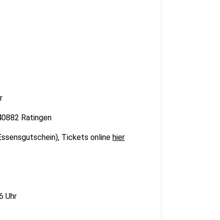
hr
 40882 Ratingen
€ Essensgutschein), Tickets online
hier
16 Uhr