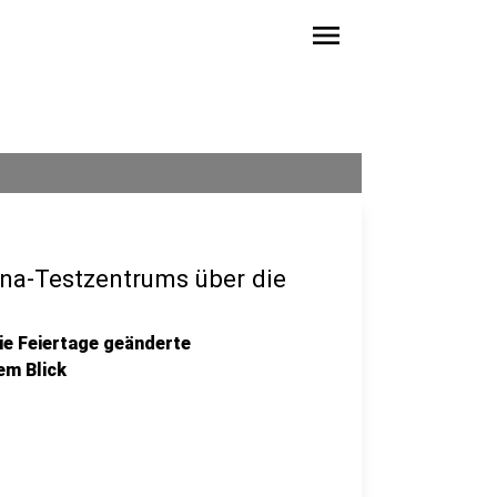
menu
na-Testzentrums über die
e Feiertage geänderte
nem Blick