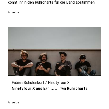
könnt Ihr in den Ruhrcharts
für die Band abstimmen
.
Anzeige
Fabian Schulenkorf / Ninetyfour X
play_circle
Ninetyfour X aus Essen in den Ruhrcharts
Anzeige