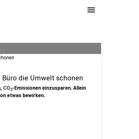
menu
im Büro die Umwelt schonen
n,
CO
-Emissionen einzusparen. Allein
2
hon etwas bewirken.