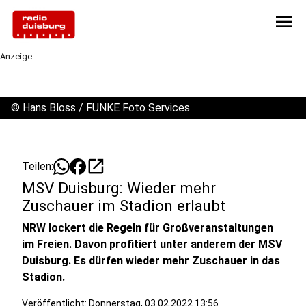
menu
Anzeige
©
Hans Bloss / FUNKE Foto Services
open_in_new
Teilen:
MSV Duisburg: Wieder mehr
Zuschauer im Stadion erlaubt
NRW lockert die Regeln für Großveranstaltungen
im Freien. Davon profitiert unter anderem der MSV
Duisburg. Es dürfen wieder mehr Zuschauer in das
Stadion.
Veröffentlicht:
Donnerstag, 03.02.2022 13:56