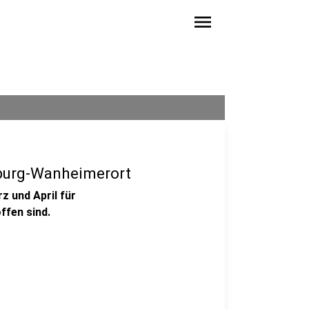
menu
burg-Wanheimerort
 und April für
ffen sind.