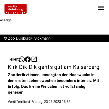
menu
Anzeige
©
Zoo Duisburg/I.Sickmann
open_in_new
Teilen:
Kirk Dik-Dik geht's gut am Kaiserberg
Zootierärztinnen umsorgten den Nachwuchs in
den ersten Lebenswochen besonders intensiv. Mit
Erfolg: Das kleine Weibchen ist vollständig
genesen.
Veröffentlicht:
Freitag, 23.06.2023 15:32