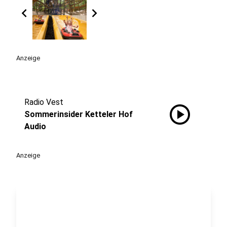
chevron_left
chevron_right
Anzeige
Radio Vest
play_circle
Sommerinsider Ketteler Hof
Audio
Anzeige