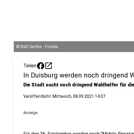
©
Ralf Geithe - Fotolia
open_in_new
Teilen:
In Duisburg werden noch dringend W
Die Stadt sucht noch dringend Wahlhelfer für d
Veröffentlicht:
Mittwoch, 08.09.2021 14:07
Anzeige
Für den 26. September werden noch "Mobile Einsatzre