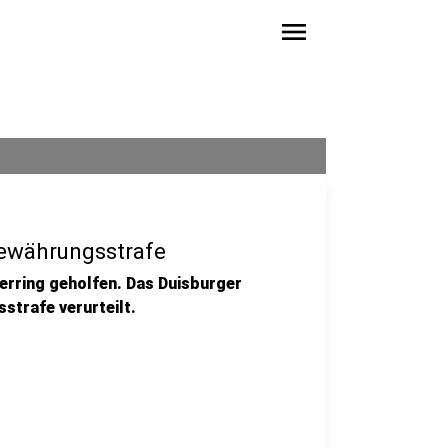
menu
Bewährungsstrafe
erring geholfen. Das Duisburger
strafe verurteilt.