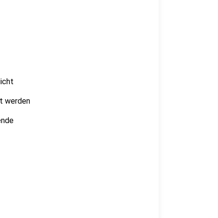
icht
st werden
ende