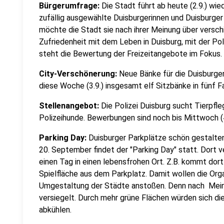
Bürgerumfrage:
Die Stadt führt ab heute (2.9.) wi
zufällig ausgewählte Duisburgerinnen und Duisburge
möchte die Stadt sie nach ihrer Meinung über verschi
Zufriedenheit mit dem Leben in Duisburg, mit der Pol
steht die Bewertung der Freizeitangebote im Fokus.
City-Verschönerung:
Neue Bänke für die Duisburge
diese Woche (3.9.) insgesamt elf Sitzbänke in fünf F
Stellenangebot:
Die Polizei Duisburg sucht Tierpfl
Polizeihunde. Bewerbungen sind noch bis Mittwoch (4
Parking Day:
Duisburger Parkplätze schön gestalten
20. September findet der "Parking Day" statt. Dort 
einen Tag in einen lebensfrohen Ort. Z.B. kommt dort
Spielfläche aus dem Parkplatz. Damit wollen die Orga
Umgestaltung der Städte anstoßen. Denn nach Mein
versiegelt. Durch mehr grüne Flächen würden sich d
abkühlen.