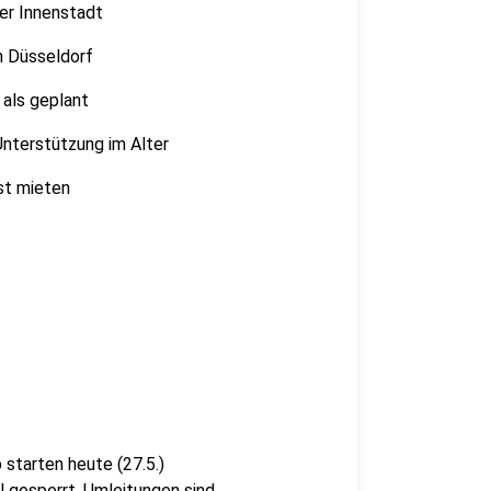
er Innenstadt
n Düsseldorf
 als geplant
nterstützung im Alter
st mieten
starten heute (27.5.)
l gesperrt. Umleitungen sind