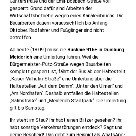
Günterstraße und der Emil-Bosbach-Straße voll
gesperrt. Grund dafür sind Arbeiten der
Wirtschaftsbetriebe wegen eines Kanaleinbruchs. Die
Bauarbeiten dauern voraussichtlich bis Anfang
Oktober. Radfahrer und Fußgänger sind nicht
betroffen.
Ab heute (18.09.) muss die
Buslinie 916E in Duisburg
Meiderich
eine Umleitung fahren. Weil die
Bürgermeister-Pütz-Straße wegen Bauarbeiten
komplett gesperrt ist, fährt der Bus ab der Haltestellt
„Kaiser-Wilhelm-Straße“ eine Umleitung über die
Haltestellen „Auf dem Damm“, „Unter den Ulmen“ und
„Am Nordhafen“. Deshalb entfallen die Haltestellen
„Salmstraße“ und „Meiderich Stadtpark“. Die Umleitung
gilt bis Samstag.
Ihr steht im Stau? Ihr habt einen Blitzer gesehen? Ihr
habt sonstige Verkehrsstörungen entdeck? Sagt uns
gerne Bescheid! Das geht zum Beispiel als
WhatsApp-