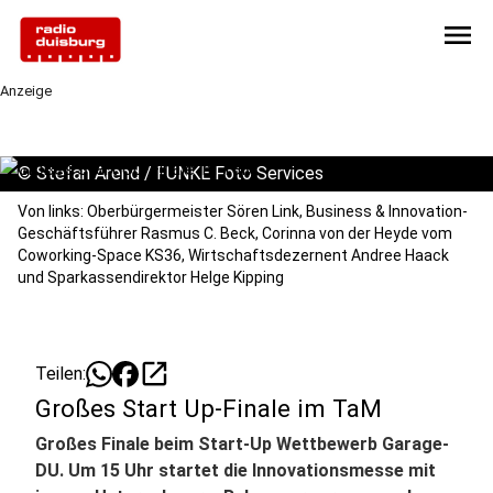
menu
Anzeige
©
Stefan Arend / FUNKE Foto Services
Von links: Oberbürgermeister Sören Link, Business & Innovation-
Geschäftsführer Rasmus C. Beck, Corinna von der Heyde vom
Coworking-Space KS36, Wirtschaftsdezernent Andree Haack
und Sparkassendirektor Helge Kipping
open_in_new
Teilen:
Großes Start Up-Finale im TaM
Großes Finale beim Start-Up Wettbewerb Garage-
DU. Um 15 Uhr startet die Innovationsmesse mit