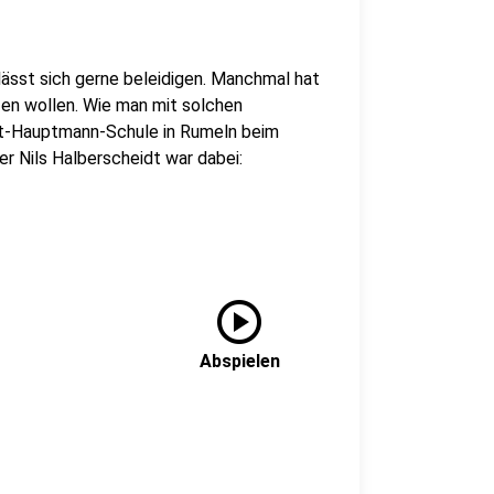
 lässt sich gerne beleidigen. Manchmal hat
zen wollen. Wie man mit solchen
rt-Hauptmann-Schule in Rumeln beim
er Nils Halberscheidt war dabei:
play_circle
Abspielen