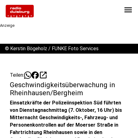
menu
Anzeige
©
Kerstin Bögeholz / FUNKE Foto Services
open_in_new
Teilen:
Geschwindigkeitsüberwachung in
Rheinhausen/Bergheim
Einsatzkräfte der Polizeiinspektion Süd führten
von Dienstagnachmittag (7. Oktober, 16 Uhr) bis
Mitternacht Geschwindigkeits-, Fahrzeug- und
Personenkontrollen auf der Moerser Straße in
Fahrtrichtung Rheinhausen sowie in den