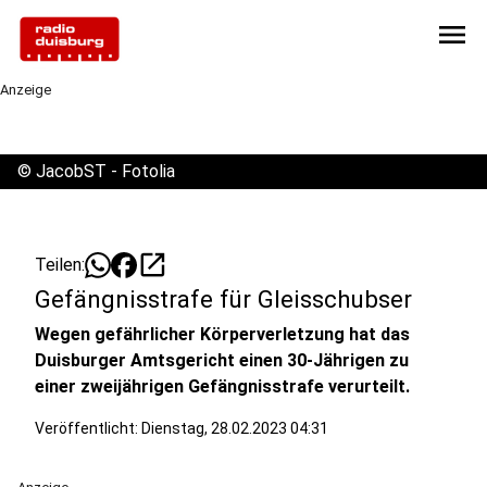
menu
Anzeige
©
JacobST - Fotolia
open_in_new
Teilen:
Gefängnisstrafe für Gleisschubser
Wegen gefährlicher Körperverletzung hat das
Duisburger Amtsgericht einen 30-Jährigen zu
einer zweijährigen Gefängnisstrafe verurteilt.
Veröffentlicht:
Dienstag, 28.02.2023 04:31